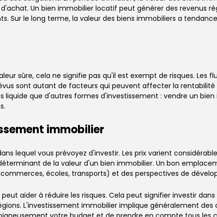
 d'achat. Un bien immobilier locatif peut générer des revenus rég
s. Sur le long terme, la valeur des biens immobiliers a tendanc
ur sûre, cela ne signifie pas qu'il est exempt de risques. Les f
vus sont autant de facteurs qui peuvent affecter la rentabilité d
 liquide que d'autres formes d'investissement : vendre un bien
s.
tissement immobilier
dans lequel vous prévoyez d'investir. Les prix varient considéra
éterminant de la valeur d'un bien immobilier. Un bon emplacem
é (commerces, écoles, transports) et des perspectives de dével
ut aider à réduire les risques. Cela peut signifier investir dans 
régions. L'investissement immobilier implique généralement des 
er soigneusement votre budget et de prendre en compte tous les c