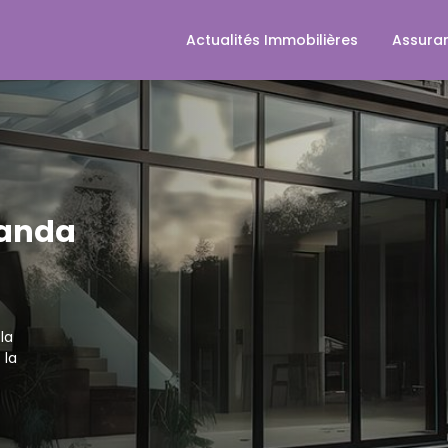
Actualités Immobilières
Assura
randa
la
 la